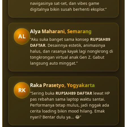
navigasinya sat-set, dan vibes game
digitalnya bikin susah berhenti eksplor.”
Alya Maharani, Semarang
AL
“Aku suka banget sama konsep
RUPIAH89
DAFTAR
. Desainnya estetik, animasinya
halus, dan rasanya kayak lagi nongkrong di
tongkrongan virtual anak Gen Z. Gabut
langsung auto minggat.”
Raka Prasetyo, Yogyakarta
RK
“Sering buka
RUPIAH89 DAFTAR
lewat HP
pas rebahan sama laptop waktu santai.
Performanya tetap mulus, jadi nggak ada
cerita loading bikin mood hilang. Emak
nyari? Bentar dulu ya... 😂”