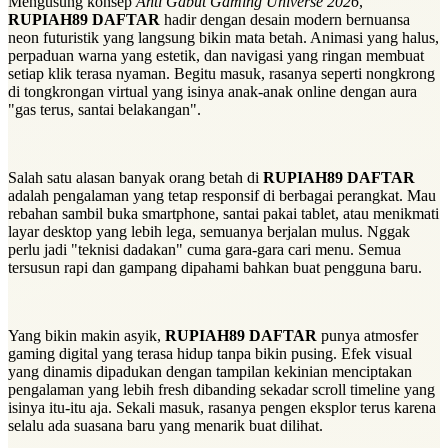
Mengusung konsep
Anti Gabut Gaming Universe 2026
,
RUPIAH89 DAFTAR
hadir dengan desain modern bernuansa
neon futuristik yang langsung bikin mata betah. Animasi yang halus,
perpaduan warna yang estetik, dan navigasi yang ringan membuat
setiap klik terasa nyaman. Begitu masuk, rasanya seperti nongkrong
di tongkrongan virtual yang isinya anak-anak online dengan aura
"gas terus, santai belakangan".
Salah satu alasan banyak orang betah di
RUPIAH89 DAFTAR
adalah pengalaman yang tetap responsif di berbagai perangkat. Mau
rebahan sambil buka smartphone, santai pakai tablet, atau menikmati
layar desktop yang lebih lega, semuanya berjalan mulus. Nggak
perlu jadi "teknisi dadakan" cuma gara-gara cari menu. Semua
tersusun rapi dan gampang dipahami bahkan buat pengguna baru.
Yang bikin makin asyik,
RUPIAH89 DAFTAR
punya atmosfer
gaming digital yang terasa hidup tanpa bikin pusing. Efek visual
yang dinamis dipadukan dengan tampilan kekinian menciptakan
pengalaman yang lebih fresh dibanding sekadar scroll timeline yang
isinya itu-itu aja. Sekali masuk, rasanya pengen eksplor terus karena
selalu ada suasana baru yang menarik buat dilihat.