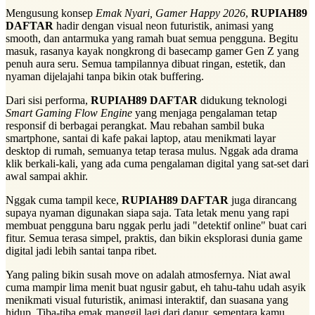
Mengusung konsep
Emak Nyari, Gamer Happy 2026
,
RUPIAH89
DAFTAR
hadir dengan visual neon futuristik, animasi yang
smooth, dan antarmuka yang ramah buat semua pengguna. Begitu
masuk, rasanya kayak nongkrong di basecamp gamer Gen Z yang
penuh aura seru. Semua tampilannya dibuat ringan, estetik, dan
nyaman dijelajahi tanpa bikin otak buffering.
Dari sisi performa,
RUPIAH89 DAFTAR
didukung teknologi
Smart Gaming Flow Engine
yang menjaga pengalaman tetap
responsif di berbagai perangkat. Mau rebahan sambil buka
smartphone, santai di kafe pakai laptop, atau menikmati layar
desktop di rumah, semuanya tetap terasa mulus. Nggak ada drama
klik berkali-kali, yang ada cuma pengalaman digital yang sat-set dari
awal sampai akhir.
Nggak cuma tampil kece,
RUPIAH89 DAFTAR
juga dirancang
supaya nyaman digunakan siapa saja. Tata letak menu yang rapi
membuat pengguna baru nggak perlu jadi "detektif online" buat cari
fitur. Semua terasa simpel, praktis, dan bikin eksplorasi dunia game
digital jadi lebih santai tanpa ribet.
Yang paling bikin susah move on adalah atmosfernya. Niat awal
cuma mampir lima menit buat ngusir gabut, eh tahu-tahu udah asyik
menikmati visual futuristik, animasi interaktif, dan suasana yang
hidup. Tiba-tiba emak manggil lagi dari dapur, sementara kamu