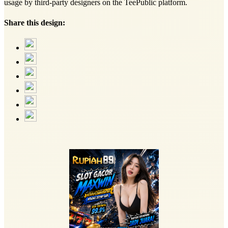
usage by third-party designers on the TeePublic platform.
Share this design: