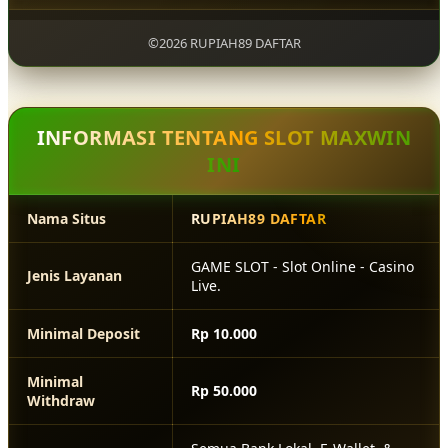
atmosfer santai ala tongkrongan virtual anak Gen Z.
Karena
RUPIAH89 DAFTAR
punya tampilan kece, akses
responsif, desain kekinian, dan pengalaman digital yang
©2026 RUPIAH89 DAFTAR
bikin susah move on. Hati-hati, niatnya cuma lima menit,
eh malah lupa waktu sampai emak manggil berkali-kali.
😂
INFORMASI TENTANG SLOT MAXWIN
INI
Nama Situs
RUPIAH89 DAFTAR
GAME SLOT - Slot Online - Casino
Jenis Layanan
Live.
Minimal Deposit
Rp 10.000
Minimal
Rp 50.000
Withdraw