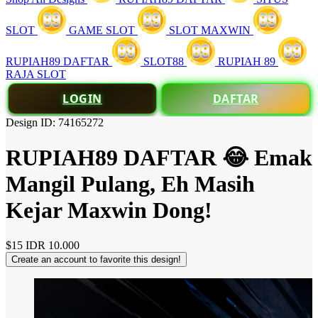
SLOT
GAME SLOT
SLOT MAXWIN
RUPIAH89 DAFTAR
SLOT88
RUPIAH 89
RAJA SLOT
LOGIN
DAFTAR
Design ID: 74165272
RUPIAH89 DAFTAR 😂 Emak
Mangil Pulang, Eh Masih
Kejar Maxwin Dong!
$15
IDR 10.000
Create an account to favorite this design!